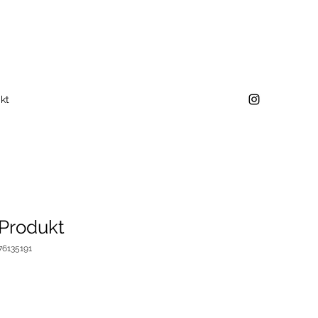
kt
 Produkt
76135191